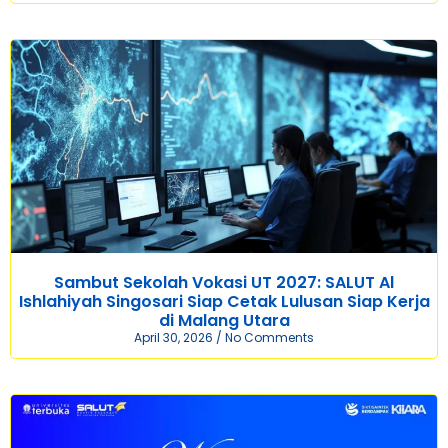
Sambut Sekolah Vokasi UT 2027: SALUT Al
Ishlahiyah Singosari Siap Cetak Lulusan Siap Kerja
di Malang Utara
April 30, 2026
No Comments