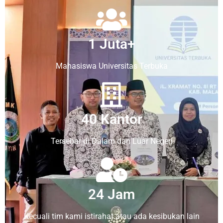
1 Juta+
Mahasiswa Universitas Terbuka
40 Kantor
Tersebar di Dalam dan Luar Negeri
24 Jam
Kecuali tim kami istirahat atau ada kesibukan lain