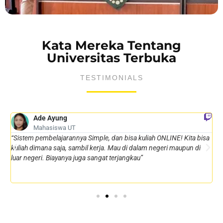
Kata Mereka Tentang
Universitas Terbuka
TESTIMONIALS
Ade Ayung
Mahasiswa UT
au
“Sistem pembelajarannya Simple, dan bisa kuliah ONLINE! Kita bisa
“
kuliah dimana saja, sambil kerja. Mau di dalam negeri maupun di
s
luar negeri. Biayanya juga sangat terjangkau”
t
m
“