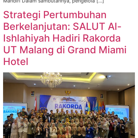
Mandiri Dalam sambutannya, pengelola […]
Strategi Pertumbuhan
Berkelanjutan: SALUT Al-
Ishlahiyah Hadiri Rakorda
UT Malang di Grand Miami
Hotel